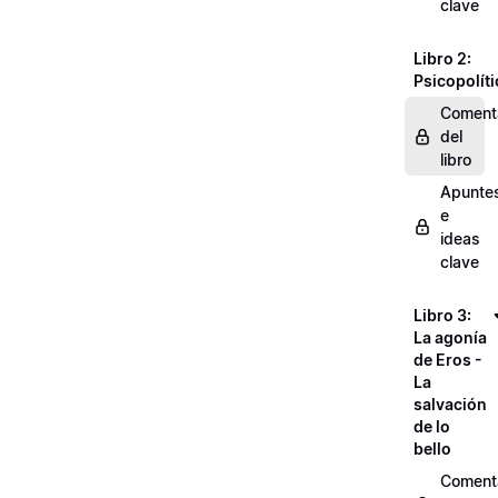
clave
Libro 2:
Psicopolíti
Coment
del
libro
Apunte
e
ideas
clave
Libro 3:
La agonía
de Eros -
La
salvación
de lo
bello
Coment