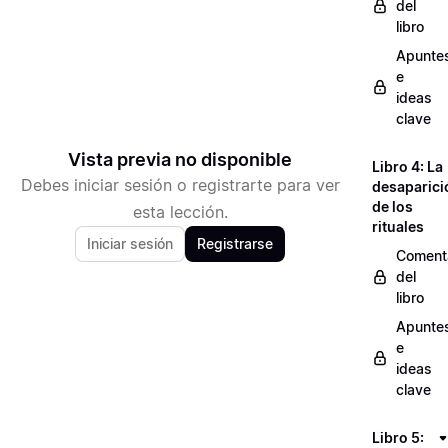
del
libro
Apunte
e
ideas
clave
Vista previa no disponible
Libro 4: La
Debes iniciar sesión o registrarte para ver
desaparici
de los
esta lección.
rituales
Iniciar sesión
Registrarse
Coment
del
libro
Apunte
e
ideas
clave
Libro 5: