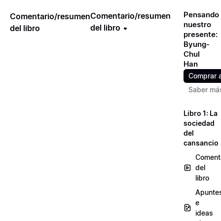
Pensando
Comentario/resumen
Comentario/resumen
nuestro
del libro
del libro
presente:
Byung-
Chul
Han
Comprar 
Saber má
Libro 1: La
sociedad
del
cansancio
Coment
del
libro
Apunte
e
ideas