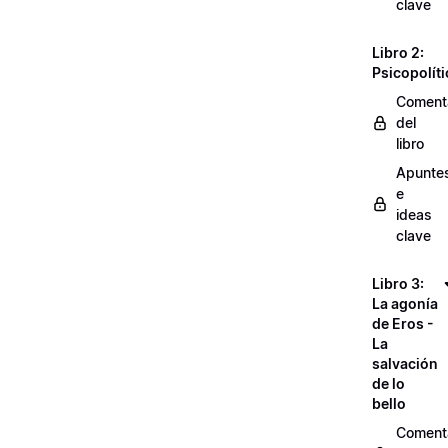
clave
Libro 2:
Psicopolíti
Coment
del
libro
Apunte
e
ideas
clave
Libro 3:
La agonía
de Eros -
La
salvación
de lo
bello
Coment