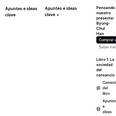
Pensando
Apuntes e ideas
Apuntes e ideas
nuestro
clave
clave
presente:
Byung-
Chul
Han
Comprar 
Saber má
Libro 1: La
sociedad
del
cansancio
Coment
del
libro
Apunte
e
ideas