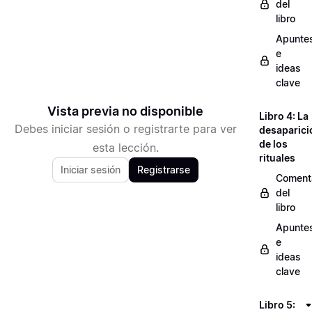
del
libro
Apunte
e
ideas
clave
Vista previa no disponible
Libro 4: La
Debes iniciar sesión o registrarte para ver
desaparici
de los
esta lección.
rituales
Iniciar sesión
Registrarse
Coment
del
libro
Apunte
e
ideas
clave
Libro 5: