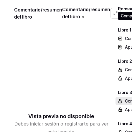
Pensan
Comentario/resumen
Comentario/resumen
Compr
del libro
del libro
Libro 1
Com
Apu
Libro 2
Com
Apu
Libro 3
Com
Apu
Vista previa no disponible
Debes iniciar sesión o registrarte para ver
Libro 4
esta lección.