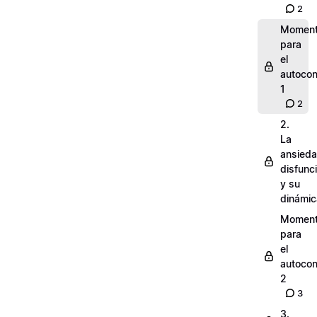
2
Momen
para
el
autocon
1
2
2.
La
ansied
disfunc
y su
dinámic
Momen
para
el
autocon
2
3
3.