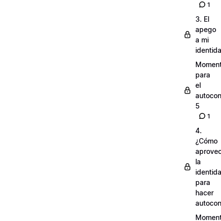
1
3. El
apego
a mi
identid
Momen
para
el
autocon
5
1
4.
¿Cómo
aprove
la
identid
para
hacer
autocon
Momen