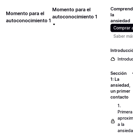
Comprend
Momento para el
Momento para el
la
autoconocimiento 1
autoconocimiento 1
ansiedad
Comprar 
Saber má
Introducci
Introdu
Sección
1: La
ansiedad,
un primer
contacto
1.
Primera
aproxim
a la
ansied