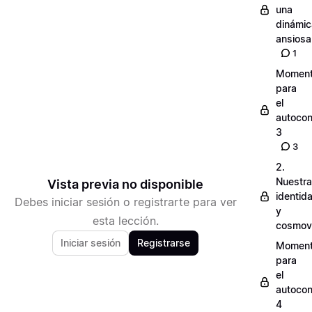
una
dinámic
ansiosa
1
Momen
para
el
autocon
3
3
2.
Nuestra
Vista previa no disponible
identid
Debes iniciar sesión o registrarte para ver
y
esta lección.
cosmov
Iniciar sesión
Registrarse
Momen
para
el
autocon
4