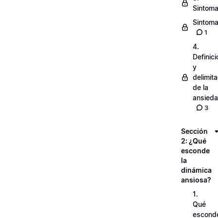
Sintoma
Sintomat
1
4.
Definici
y
delimit
de la
ansied
3
Sección
2: ¿Qué
esconde
la
dinámica
ansiosa?
1.
Qué
escond