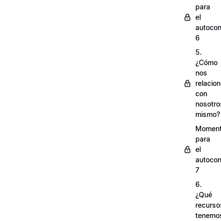
para
el
autocon
6
5.
¿Cómo
nos
relacio
con
nosotro
mismo?
Momen
para
el
autocon
7
6.
¿Qué
recurso
tenemo