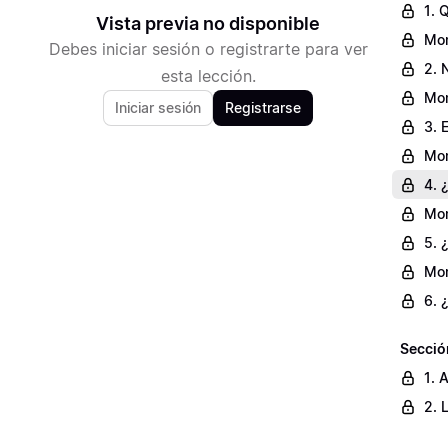
1. 
Vista previa no disponible
Mom
Debes iniciar sesión o registrarte para ver
2. 
esta lección.
Mom
Iniciar sesión
Registrarse
3. 
Mom
4. 
Mom
5. 
Mom
6. 
Sección
1. 
2. 