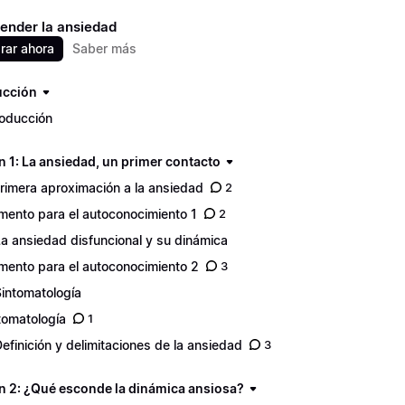
ender la ansiedad
ar ahora
Saber más
ucción
roducción
n 1: La ansiedad, un primer contacto
Primera aproximación a la ansiedad
2
ento para el autoconocimiento 1
2
La ansiedad disfuncional y su dinámica
ento para el autoconocimiento 2
3
Sintomatología
tomatología
1
Definición y delimitaciones de la ansiedad
3
n 2: ¿Qué esconde la dinámica ansiosa?