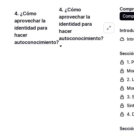
Compr
4. ¿Cómo
4. ¿Cómo
Compr
aprovechar la
aprovechar la
identidad para
identidad para
Introd
hacer
hacer
autoconocimiento?
Int
autoconocimiento?
Secció
1. 
Mom
2. 
Mom
3. 
Sin
4. 
Secció