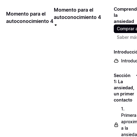
Comprend
Momento para el
Momento para el
la
autoconocimiento 4
autoconocimiento 4
ansiedad
Comprar 
Saber má
Introducci
Introdu
Sección
1: La
ansiedad,
un primer
contacto
1.
Primera
aproxim
a la
ansied