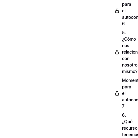
para
el
autocon
6
5.
¿Cómo
nos
relacio
con
nosotro
mismo?
Momen
para
el
autocon
7
6.
¿Qué
recurso
tenemo