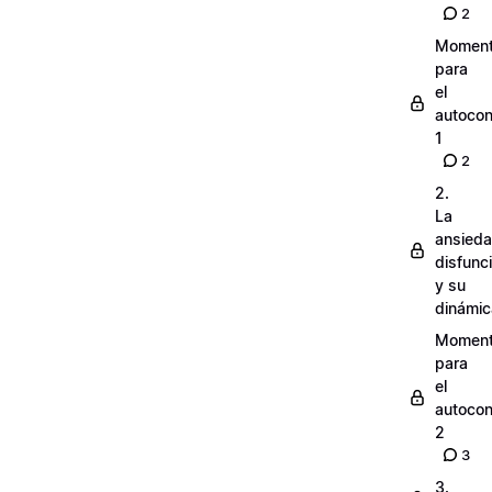
2
Momen
para
el
autocon
1
2
2.
La
ansied
disfunc
y su
dinámic
Momen
para
el
autocon
2
3
3.