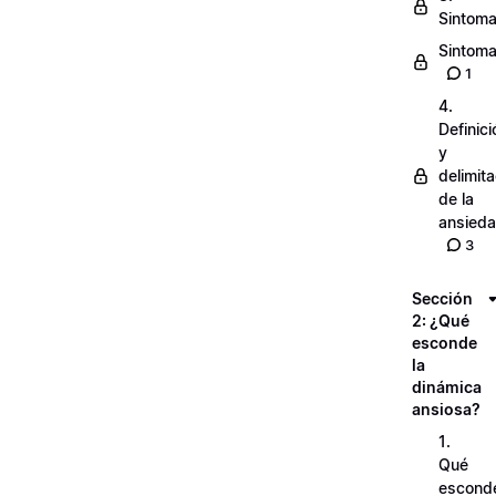
Sintoma
Sintomat
1
4.
Definici
y
delimit
de la
ansied
3
Sección
2: ¿Qué
esconde
la
dinámica
ansiosa?
1.
Qué
escond