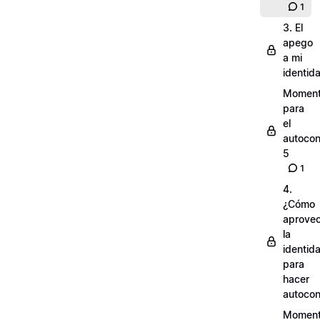
1
3. El
apego
a mi
identid
Momen
para
el
autocon
5
1
4.
¿Cómo
aprove
la
identid
para
hacer
autocon
Momen