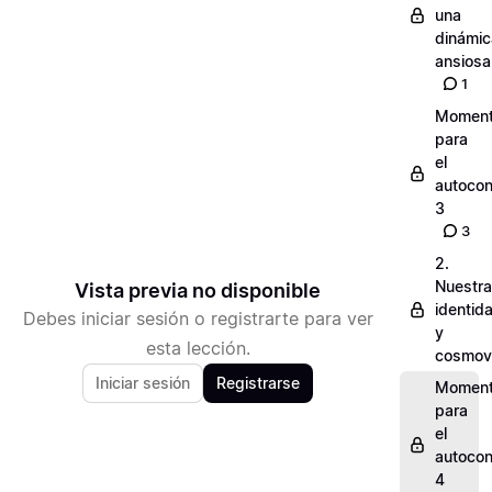
una
dinámic
ansiosa
1
Momen
para
el
autocon
3
3
2.
Nuestra
Vista previa no disponible
identid
Debes iniciar sesión o registrarte para ver
y
esta lección.
cosmov
Iniciar sesión
Registrarse
Momen
para
el
autocon
4