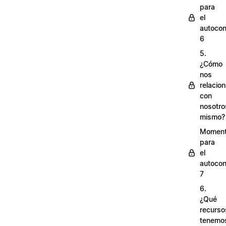
para
el
autocon
6
5.
¿Cómo
nos
relacio
con
nosotro
mismo?
Momen
para
el
autocon
7
6.
¿Qué
recurso
tenemo