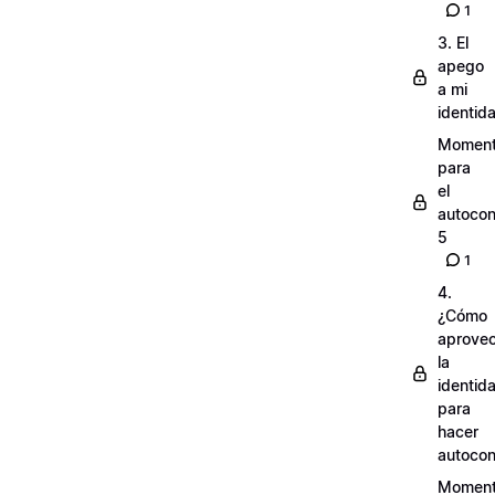
1
3. El
apego
a mi
identid
Momen
para
el
autocon
5
1
4.
¿Cómo
aprove
la
identid
para
hacer
autocon
Momen