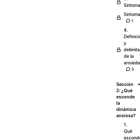
Sintoma
Sintomat
1
4.
Definici
y
delimit
de la
ansied
3
Sección
2: ¿Qué
esconde
la
dinámica
ansiosa?
1.
Qué
escond