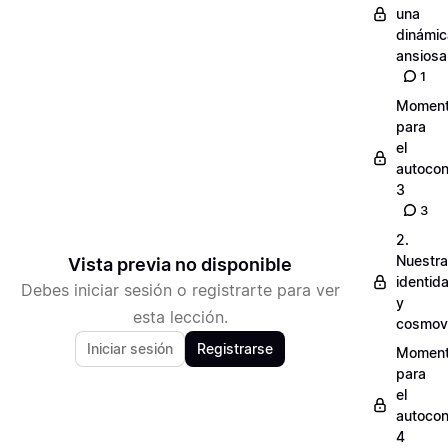
una
dinámic
ansiosa
1
Momen
para
el
autocon
3
3
2.
Nuestra
Vista previa no disponible
identid
Debes iniciar sesión o registrarte para ver
y
esta lección.
cosmov
Iniciar sesión
Registrarse
Momen
para
el
autocon
4