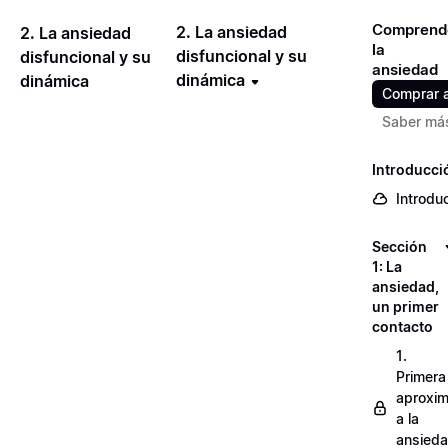
Comprend
2. La ansiedad
2. La ansiedad
la
disfuncional y su
disfuncional y su
ansiedad
dinámica
dinámica
Comprar 
Saber má
Introducci
Introdu
Sección
1: La
ansiedad,
un primer
contacto
1.
Primera
aproxim
a la
ansied