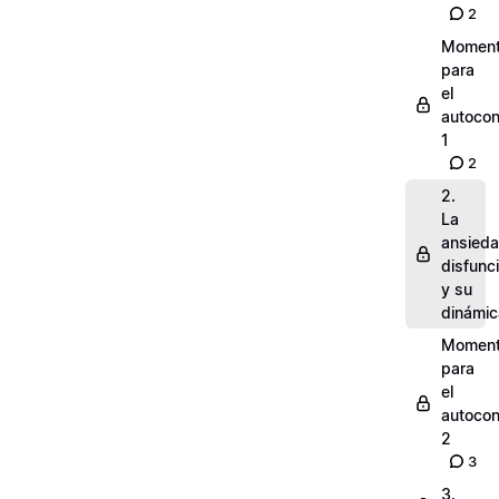
2
Momen
para
el
autocon
1
2
2.
La
ansied
disfunc
y su
dinámic
Momen
para
el
autocon
2
3
3.